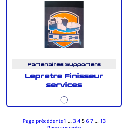
Partenaires Supporters
Lepretre Finisseur
services
Page précédente
1
…
3
4
5
6
7
…
13
Page suivante