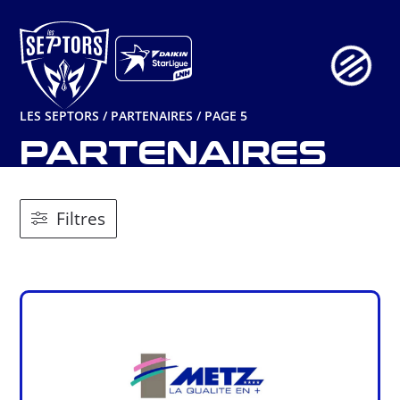
Aller
au
contenu
LES SEPTORS
/
PARTENAIRES
/
PAGE 5
PARTENAIRES
Filtres