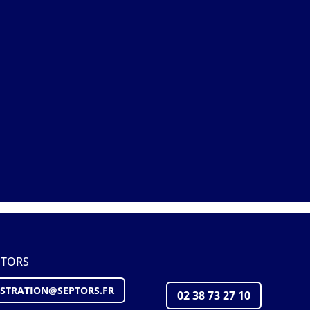
PTORS
STRATION@S
EPTORS
.FR
02 38 73 27 10