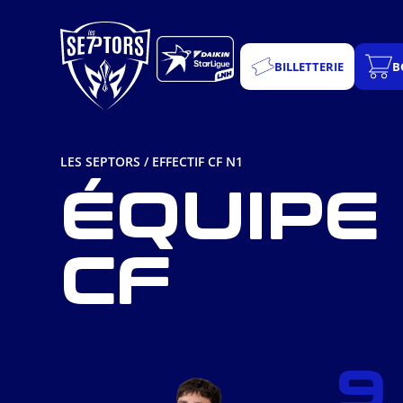
Aller
au
contenu
BILLETTERIE
B
LES SEPTORS
/
EFFECTIF CF N1
ÉQUIPE 
CF
9