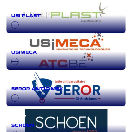
7 NOV
USI’PLAST
7 NOV
USIMECA
7 NOV
SEROR ANTICIMEX
7 NOV
SCHOEN