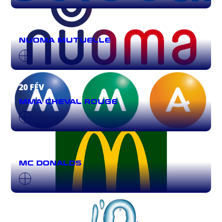
20 FÉV
NUOMA MUTUELLE
20 FÉV
MMA CHEVAL ROUGE
20 FÉV
MC DONALDS
20 FÉV