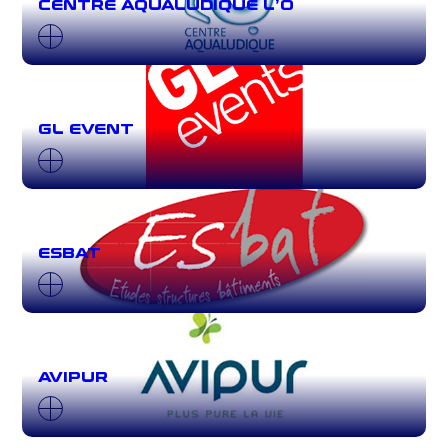
CENTRE AQUALUDIQUE L’O
20 FÉV
GL EVENT
20 FÉV
ESBAT
8 NOV
AVIPUR