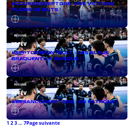
#COURNONSEPTORS: UNE VICTOIRE
PLEINE DE BUTS !
RÉSUMÉ
27 FÉV
#SEPTORSPONTAULT : LES BLEUS
BRAQUENT LA BANQUE !
RÉSUMÉ
20 FÉV
#BESANCONSEPTORS : EN PATRONS !
1
2
3
…
7
Page suivante