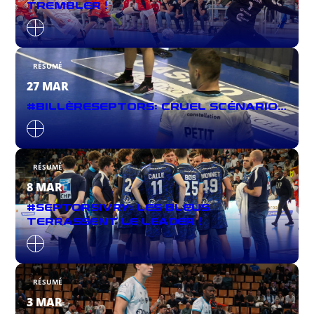
TREMBLER !
RÉSUMÉ
27 MAR
#BILLÈRESEPTORS: CRUEL SCÉNARIO…
RÉSUMÉ
8 MAR
#SEPTORSIVRY: LES BLEUS
TERRASSENT LE LEADER !
RÉSUMÉ
3 MAR