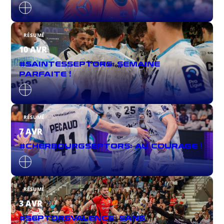
RÉSUMÉ
10 AVR
#SAINTESSEPTORS: SEMAINE
PARFAITE !
RÉSUMÉ
7 AVR
#CHERBOURGSEPTORS: AU COURAGE !
RÉSUMÉ
3 AVR
#SEPTORSVALENCE: SANS