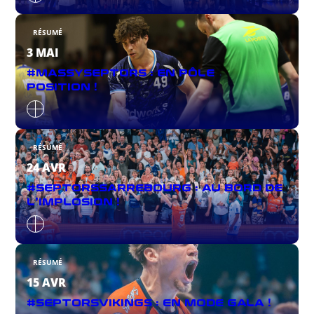
RÉSUMÉ
3 MAI
#MASSYSEPTORS : EN PÔLE
POSITION !
RÉSUMÉ
24 AVR
#SEPTORSSARREBOURG : AU BORD DE
L’IMPLOSION !
RÉSUMÉ
15 AVR
#SEPTORSVIKINGS : EN MODE GALA !