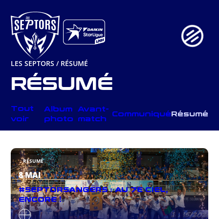
Aller
au
contenu
LES SEPTORS
/
RÉSUMÉ
RÉSUMÉ
Tout
Album
Avant-
Communiqué
Résumé
voir
photo
match
RÉSUMÉ
8 MAI
#SEPTORSANGERS : AU 7E CIEL,
ENCORE !