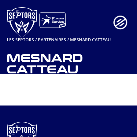
Aller
au
contenu
LES SEPTORS
/
PARTENAIRES
/
MESNARD CATTEAU
MESNARD
CATTEAU