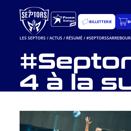
Aller
au
contenu
BILLETTERIE
B
LES SEPTORS
/
ACTUS
/
RÉSUMÉ
/
#SEPTORSSARREBOURG :
#Septor
4 à la su