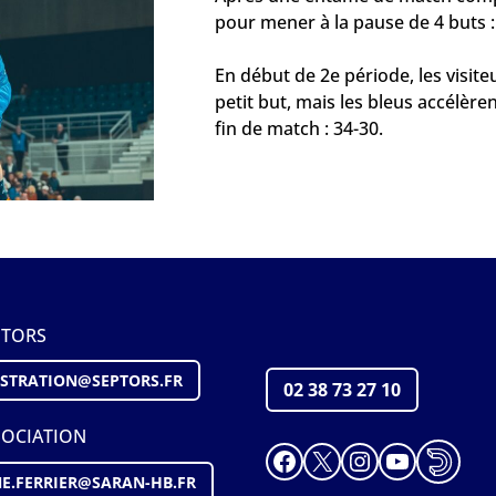
pour mener à la pause de 4 buts :
En début de 2e période, les visite
petit but, mais les bleus accélèr
fin de match : 34-30.
PTORS
STRATION@S
EPTORS
.FR
02 38 73 27 10
SOCIATION
Facebook
X
Instagram
YouTube
E.FERRIER@SARAN-HB.FR