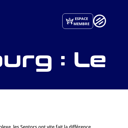
ESPACE
MEMBRE
urg : Le
e, les Septors ont vite fait la différence