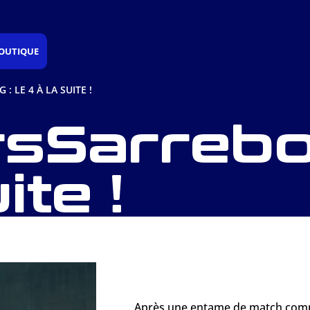
OUTIQUE
 LE 4 À LA SUITE !
sSarrebo
ite !
Après une entame de match complex