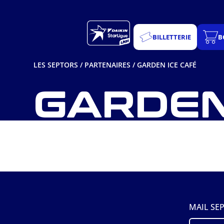
Aller
au
contenu
BILLETTERIE
B
LES SEPTORS
/
PARTENAIRES
/
GARDEN ICE CAFÉ
GARDEN
MAIL SE