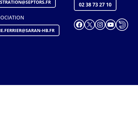
STRATION@S
EPTORS
.FR
02 38 73 27 10
SOCIATION
Facebook
X
Instagram
YouTube
E.FERRIER@SARAN-HB.FR