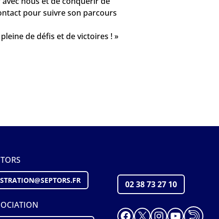
 avec nous et de conquérir de
ntact pour suivre son parcours
leine de défis et de victoires ! »
PTORS
STRATION@S
EPTORS
.FR
02 38 73 27 10
SOCIATION
Facebook
X
Instagram
YouTube