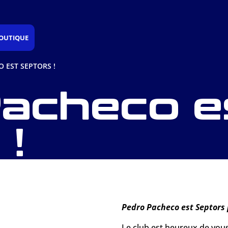
OUTIQUE
 EST SEPTORS !
acheco e
 !
Pedro Pacheco est Septors 
Le club est heureux de vou