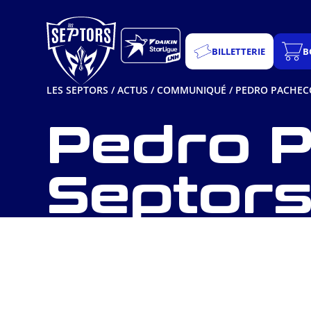
Aller
au
contenu
BILLETTERIE
B
LES SEPTORS
/
ACTUS
/
COMMUNIQUÉ
/
PEDRO PACHECO
Pedro P
Septors