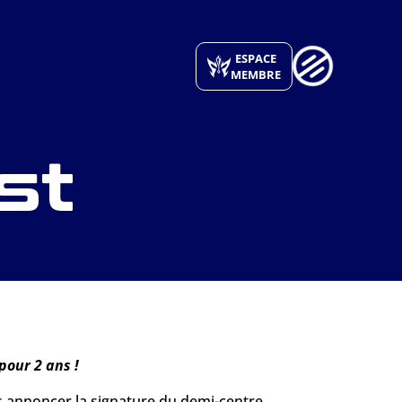
ESPACE
MEMBRE
st
pour 2 ans !
s annoncer la signature du demi-centre