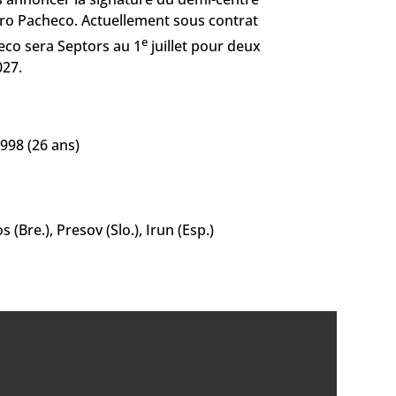
edro Pacheco. Actuellement sous contrat
e
eco sera Septors au 1
juillet pour deux
027.
998 (26 ans)
 (Bre.), Presov (Slo.), Irun (Esp.)