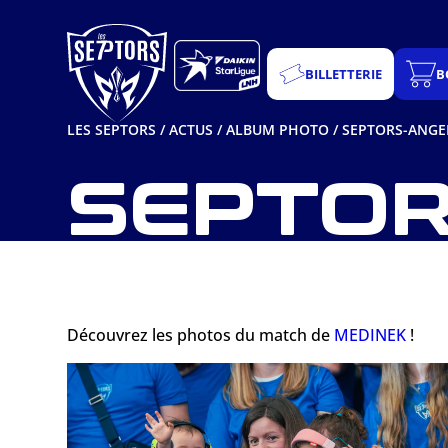
Aller
au
contenu
BILLETTERIE
B
LES SEPTORS
/
ACTUS
/
ALBUM PHOTO
/
SEPTORS-ANGER
SEPTOR
Découvrez les photos du match de
MEDINEK
!